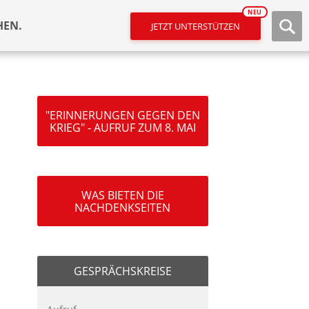
NEU
HEN.
JETZT UNTERSTÜTZEN
"ERINNERUNGEN GEGEN DEN
KRIEG" - AUFRUF ZUM 8. MAI
WAS BIETEN DIE
NACHDENKSEITEN
GESPRÄCHSKREISE