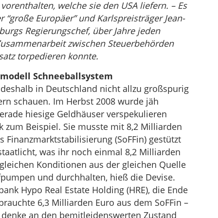
vorenthalten, welche sie den USA liefern. – Es
er “große Europäer” und Karlspreisträger Jean-
burgs Regierungschef, über Jahre jeden
 Zusammenarbeit zwischen Steuerbehörden
atz torpedieren konnte.
smodell Schneeballsystem
 deshalb in Deutschland nicht allzu großspurig
pern schauen. Im Herbst 2008 wurde jäh
gerade hiesige Geldhäuser verspekulieren
zum Beispiel. Sie musste mit 8,2 Milliarden
Finanzmarktstabilisierung (SoFFin) gestützt
aatlicht, was ihr noch einmal 8,2 Milliarden
 gleichen Konditionen aus der gleichen Quelle
fpumpen und durchhalten, hieß die Devise.
ank Hypo Real Estate Holding (HRE), die Ende
 brauchte 6,3 Milliarden Euro aus dem SoFFin –
 denke an den bemitleidenswerten Zustand