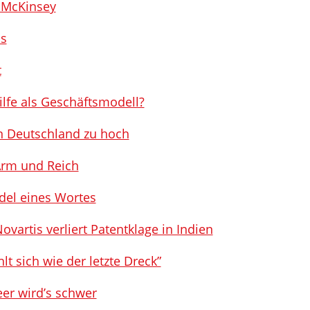
 McKinsey
bs
t
lfe als Geschäftsmodell?
in Deutschland zu hoch
Arm und Reich
del eines Wortes
vartis verliert Patentklage in Indien
t sich wie der letzte Dreck”
eer wird’s schwer