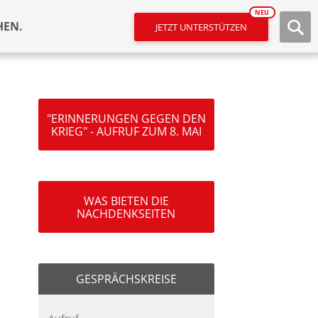
NEU
HEN.
JETZT UNTERSTÜTZEN
"ERINNERUNGEN GEGEN DEN
KRIEG" - AUFRUF ZUM 8. MAI
WAS BIETEN DIE
NACHDENKSEITEN
GESPRÄCHSKREISE