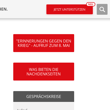
NEU
HEN.
JETZT UNTERSTÜTZEN
"ERINNERUNGEN GEGEN DEN
KRIEG" - AUFRUF ZUM 8. MAI
WAS BIETEN DIE
NACHDENKSEITEN
GESPRÄCHSKREISE