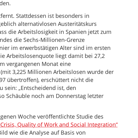
rden.
fernt. Stattdessen ist besonders in
blich alternativlosen Austeritätskurs
s die Arbeitslosigkeit in Spanien jetzt zum
andes die Sechs-Millionen-Grenze
nier im erwerbstätigen Alter sind im ersten
e Arbeitslosenquote liegt damit bei 27,2
 im vergangenen Monat eine
 (mit 3,225 Millionen Arbeitslosen wurde der
7 übertroffen), erschüttert nicht die
u sein: „Entscheidend ist, den
 so Schäuble noch am Donnerstag letzter
ngenen Woche veröffentlichte Studie des
risis, Quality of Work and Social Integration“
 Bild wie die Analyse auf Basis von