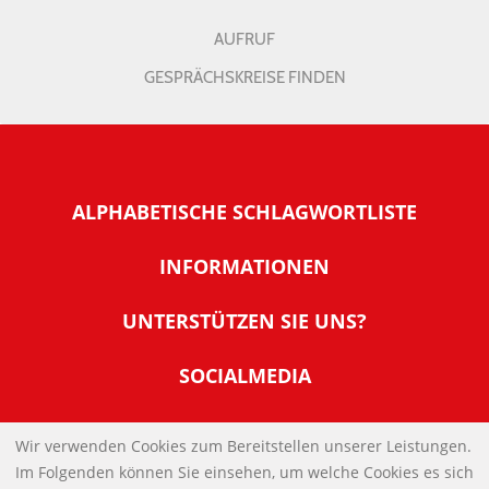
AUFRUF
GESPRÄCHSKREISE FINDEN
ALPHABETISCHE SCHLAGWORTLISTE
INFORMATIONEN
Warum NachDenkSeiten
UNTERSTÜTZEN SIE UNS?
Wer steckt dahinter
Der Förderverein: IQM
SOCIALMEDIA
Tipps zur Nutzung der NachDenkSeiten
Allgemeine Spendeninformationen
Banner und E-Mail-Signaturen
IMPRESSUM
Werden Sie Fördermitglied
Wir verwenden Cookies zum Bereitstellen unserer Leistungen.
Links
Im Folgenden können Sie einsehen, um welche Cookies es sich
Spenden Sie Online
DATENSCHUTZERKLÄRUNG