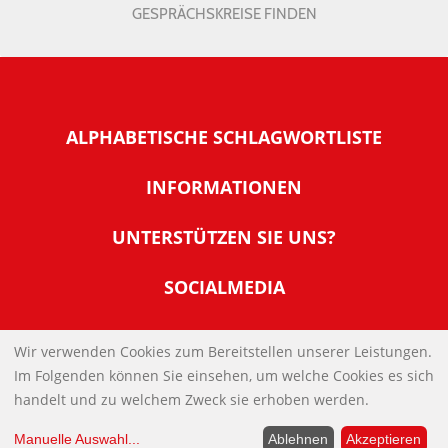
GESPRÄCHSKREISE FINDEN
ALPHABETISCHE SCHLAGWORTLISTE
INFORMATIONEN
Warum NachDenkSeiten
UNTERSTÜTZEN SIE UNS?
Wer steckt dahinter
Der Förderverein: IQM
SOCIALMEDIA
Tipps zur Nutzung der NachDenkSeiten
Allgemeine Spendeninformationen
Banner und E-Mail-Signaturen
IMPRESSUM
Werden Sie Fördermitglied
Wir verwenden Cookies zum Bereitstellen unserer Leistungen.
Links
Im Folgenden können Sie einsehen, um welche Cookies es sich
Spenden Sie Online
DATENSCHUTZERKLÄRUNG
Kontakt
handelt und zu welchem Zweck sie erhoben werden.
Impressum
Manuelle Auswahl
...
Ablehnen
Akzeptieren