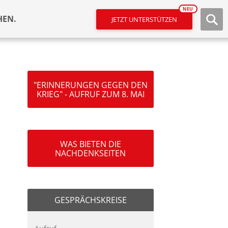
NEU
HEN.
JETZT UNTERSTÜTZEN
"ERINNERUNGEN GEGEN DEN
KRIEG" - AUFRUF ZUM 8. MAI
WAS BIETEN DIE
NACHDENKSEITEN
GESPRÄCHSKREISE