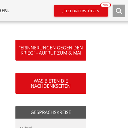
NEU
HEN.
JETZT UNTERSTÜTZEN
"ERINNERUNGEN GEGEN DEN
KRIEG" - AUFRUF ZUM 8. MAI
WAS BIETEN DIE
NACHDENKSEITEN
GESPRÄCHSKREISE