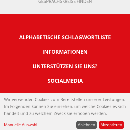
GESPRÄCHSKREISE FINDEN
ALPHABETISCHE SCHLAGWORTLISTE
INFORMATIONEN
Warum NachDenkSeiten
UNTERSTÜTZEN SIE UNS?
Wer steckt dahinter
Der Förderverein: IQM
SOCIALMEDIA
Tipps zur Nutzung der NachDenkSeiten
Allgemeine Spendeninformationen
Banner und E-Mail-Signaturen
IMPRESSUM
Werden Sie Fördermitglied
Wir verwenden Cookies zum Bereitstellen unserer Leistungen.
Links
Im Folgenden können Sie einsehen, um welche Cookies es sich
Spenden Sie Online
DATENSCHUTZERKLÄRUNG
Kontakt
handelt und zu welchem Zweck sie erhoben werden.
Impressum
Manuelle Auswahl
...
Ablehnen
Akzeptieren