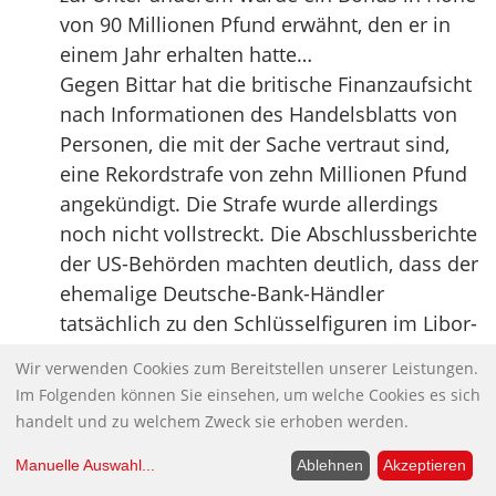
von 90 Millionen Pfund erwähnt, den er in
einem Jahr erhalten hatte…
Gegen Bittar hat die britische Finanzaufsicht
nach Informationen des Handelsblatts von
Personen, die mit der Sache vertraut sind,
eine Rekordstrafe von zehn Millionen Pfund
angekündigt. Die Strafe wurde allerdings
noch nicht vollstreckt. Die Abschlussberichte
der US-Behörden machten deutlich, dass der
ehemalige Deutsche-Bank-Händler
tatsächlich zu den Schlüsselfiguren im Libor-
Skandal gehörte.
Wir verwenden Cookies zum Bereitstellen unserer Leistungen.
Quelle:
Handelsblatt
Im Folgenden können Sie einsehen, um welche Cookies es sich
handelt und zu welchem Zweck sie erhoben werden.
Rauchen ist gesund! Wie globale
Konzerne über TTIP & Co die Macht
Manuelle Auswahl
...
Ablehnen
Akzeptieren
übernehmen