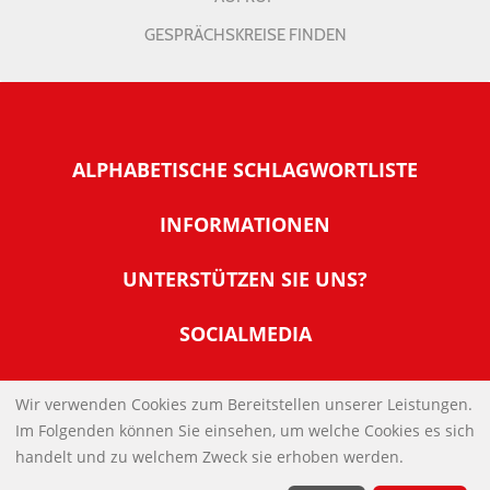
GESPRÄCHSKREISE FINDEN
ALPHABETISCHE SCHLAGWORTLISTE
INFORMATIONEN
Warum NachDenkSeiten
UNTERSTÜTZEN SIE UNS?
Wer steckt dahinter
Der Förderverein: IQM
SOCIALMEDIA
Tipps zur Nutzung der NachDenkSeiten
Allgemeine Spendeninformationen
Banner und E-Mail-Signaturen
IMPRESSUM
Werden Sie Fördermitglied
Wir verwenden Cookies zum Bereitstellen unserer Leistungen.
Links
Im Folgenden können Sie einsehen, um welche Cookies es sich
Spenden Sie Online
DATENSCHUTZERKLÄRUNG
Kontakt
handelt und zu welchem Zweck sie erhoben werden.