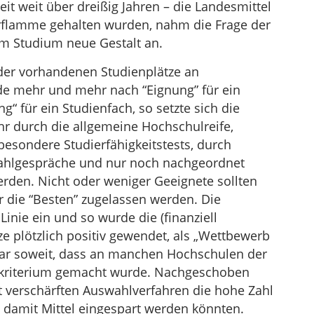
seit weit über dreißig Jahren – die Landesmittel
arflamme gehalten wurden, nahm die Frage der
m Studium neue Gestalt an.
 der vorhandenen Studienplätze an
e mehr und mehr nach “Eignung” für ein
g“ für ein Studienfach, so setzte sich die
r durch die allgemeine Hochschulreife,
besondere Studierfähigkeitstests, durch
hlgespräche und nur noch nachgeordnet
erden. Nicht oder weniger Geeignete sollten
r die “Besten” zugelassen werden. Die
nie ein und so wurde die (finanziell
e plötzlich positiv gewendet, als „Wettbewerb
gar soweit, dass an manchen Hochschulen der
skriterium gemacht wurde. Nachgeschoben
 verschärften Auswahlverfahren die hohe Zahl
 damit Mittel eingespart werden könnten.