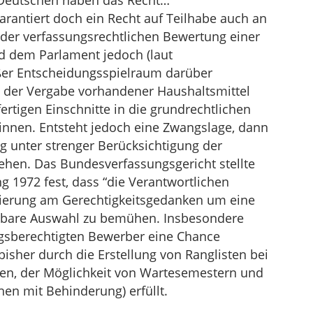
e Deutschen haben das Recht…
garantiert doch ein Recht auf Teilhabe auch an
i der verfassungsrechtlichen Bewertung einer
d dem Parlament jedoch (laut
ßer Entscheidungsspielraum darüber
ei der Vergabe vorhandener Haushaltsmittel
ertigen Einschnitte in die grundrechtlichen
innen. Entsteht jedoch eine Zwangslage, dann
 unter strenger Berücksichtigung der
ehen. Das Bundesverfassungsgericht stellte
g 1972 fest, dass “die Verantwortlichen
entierung am Gerechtigkeitsgedanken um eine
utbare Auswahl zu bemühen. Insbesondere
gsberechtigten Bewerber eine Chance
isher durch die Erstellung von Ranglisten bei
en, der Möglichkeit von Wartesemestern und
hen mit Behinderung) erfüllt.