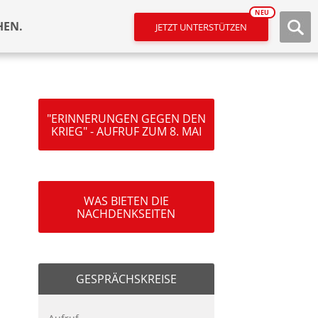
NEU
HEN.
JETZT UNTERSTÜTZEN
"ERINNERUNGEN GEGEN DEN
KRIEG" - AUFRUF ZUM 8. MAI
WAS BIETEN DIE
NACHDENKSEITEN
GESPRÄCHSKREISE