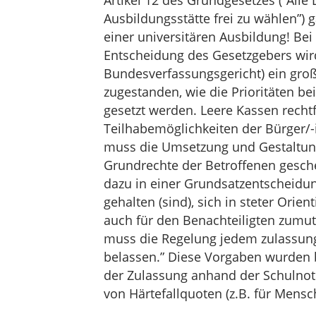
Artikel 12 des Grundgesetzes (“All
Ausbildungsstätte frei zu wählen”) 
einer universitären Ausbildung! Be
Entscheidung des Gesetzgebers wir
Bundesverfassungsgericht) ein gro
zugestanden, wie die Prioritäten b
gesetzt werden. Leere Kassen rechtf
Teilhabemöglichkeiten der Bürger/-
muss die Umsetzung und Gestaltung
Grundrechte der Betroffenen gesch
dazu in einer Grundsatzentscheidun
gehalten (sind), sich in steter Ori
auch für den Benachteiligten zum
muss die Regelung jedem zulassun
belassen.” Diese Vorgaben wurden b
der Zulassung anhand der Schulnot
von Härtefallquoten (z.B. für Mensc