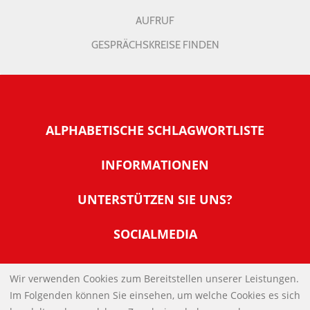
AUFRUF
GESPRÄCHSKREISE FINDEN
ALPHABETISCHE SCHLAGWORTLISTE
INFORMATIONEN
Warum NachDenkSeiten
UNTERSTÜTZEN SIE UNS?
Wer steckt dahinter
Der Förderverein: IQM
SOCIALMEDIA
Tipps zur Nutzung der NachDenkSeiten
Allgemeine Spendeninformationen
Banner und E-Mail-Signaturen
IMPRESSUM
Werden Sie Fördermitglied
Wir verwenden Cookies zum Bereitstellen unserer Leistungen.
Links
Im Folgenden können Sie einsehen, um welche Cookies es sich
Spenden Sie Online
DATENSCHUTZERKLÄRUNG