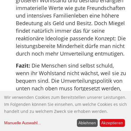
größeren Wohlstand und deshalb erlangten
immaterielle Werte wie gute Freundschaften
und intensives Familienleben eine höhere
Bedeutung als Geld und Besitz. Doch Miegel
findet natürlich immer das für seine
reaktionäre Ideologie passende Konzept: Die
leistungsbereite Minderheit dürfe man nicht
durch noch mehr Umverteilung entmutigen.
Fazit:
Die Menschen sind selbst schuld,
wenn ihr Wohlstand nicht wächst, weil sie zu
bequem sind. Die Umverteilungspolitik von
unten nach oben muss fortgesetzt werden,
damit die „Leistungsbereiten“ einen noch
Wir verwenden Cookies zum Bereitstellen unserer Leistungen.
größeren Wohlstand anhäufen können.
Im Folgenden können Sie einsehen, um welche Cookies es sich
handelt und zu welchem Zweck sie erhoben werden.
Verbraucherschützer enttarnen
Kalorienbomben
Manuelle Auswahl
...
Ablehnen
Akzeptieren