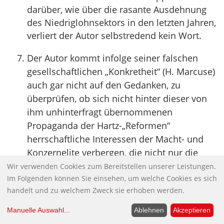
darüber, wie über die rasante Ausdehnung
des Niedriglohnsektors in den letzten Jahren,
verliert der Autor selbstredend kein Wort.
Der Autor kommt infolge seiner falschen
gesellschaftlichen „Konkretheit“ (H. Marcuse)
auch gar nicht auf den Gedanken, zu
überprüfen, ob sich nicht hinter dieser von
ihm unhinterfragt übernommenen
Propaganda der Hartz-„Reformen“
herrschaftliche Interessen der Macht- und
Konzernelite verbergen, die nicht nur die
Profitrate auf Kosten der Bedürftigen und
Wir verwenden Cookies zum Bereitstellen unserer Leistungen.
Im Folgenden können Sie einsehen, um welche Cookies es sich
Lohnabhängigen weiter erhöhen, sondern
handelt und zu welchem Zweck sie erhoben werden.
auch das politische Kräfteverhältnis
strukturell zu ihren Gunsten verschieben
Manuelle Auswahl
...
Ablehnen
Akzeptieren
wollen, in dem insbesondere die