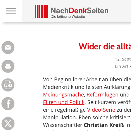
Wider die allt
12. Sep
Ein Art
Von Beginn ihrer Arbeit an üben d
Medienkritik und leisten Aufklärung
Meinungsmache
,
Reformlügen
und
Eliten und Politik
. Seit kurzem veröf
eine regelmäßige
Video-Serie
zu de
Manipulation. Eben solche kritisier
Wissenschaftler
Christian Kreiß
in