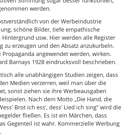
sitiven Stimmung sogar besser funktioniert,
fgenommen werden.
stverständlich von der Werbeindustrie
ng, schöne Bilder, tiefe empathische
Hintergrund usw. Hier werden alle Register
g zu erzeugen und den Absatz anzukurbeln.
 bei Propaganda angewendet werden, wirken.
ward Barnays 1928 eindrucksvoll beschrieben.
tisch alle unabhängigen Studien zeigen, dass
den Medien verzerren, weil man über die
tet, sonst ziehen sie ihre Werbeausgaben
Beispielen. Nach dem Motto „Die Hand, die
ess‘ Brot ich ess‘, dess‘ Lied ich sing“ wird die
gelder fließen. Es ist ein Märchen, dass
Das Gegenteil ist wahr. Kommerzielle Werbung
.