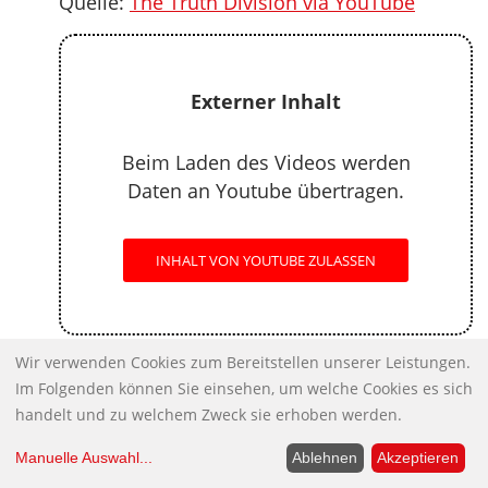
Quelle:
The Truth Division via YouTube
Externer Inhalt
Beim Laden des Videos werden
Daten an Youtube übertragen.
INHALT VON YOUTUBE ZULASSEN
Wir verwenden Cookies zum Bereitstellen unserer Leistungen.
Ist die Union am Ende?
Im Folgenden können Sie einsehen, um welche Cookies es sich
Ist die Union am Ende? Diese Frage ist
handelt und zu welchem Zweck sie erhoben werden.
bewusst offen formuliert und wurde in
einem neuen KenFM Format, KenFM Live, an
Manuelle Auswahl
...
Ablehnen
Akzeptieren