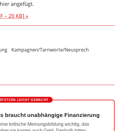
 hier angefügt.
F – 20 KB] »
ung
Kampagnen/Tarnworte/Neusprech
STÜTZEN LEICHT GEMACHT
s braucht unabhängige Finanzierung
ine kritische Meinungsbildung wichtig, das
 aber sie kosten auch Geld. Deshalb bitten