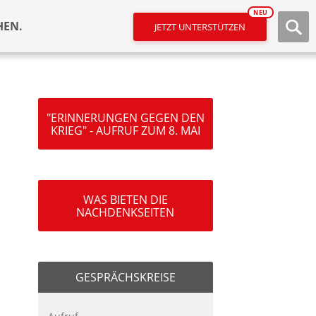
NEU
HEN.
JETZT UNTERSTÜTZEN
"ERINNERUNGEN GEGEN DEN
KRIEG" - AUFRUF ZUM 8. MAI
WAS BIETEN DIE
NACHDENKSEITEN
GESPRÄCHSKREISE