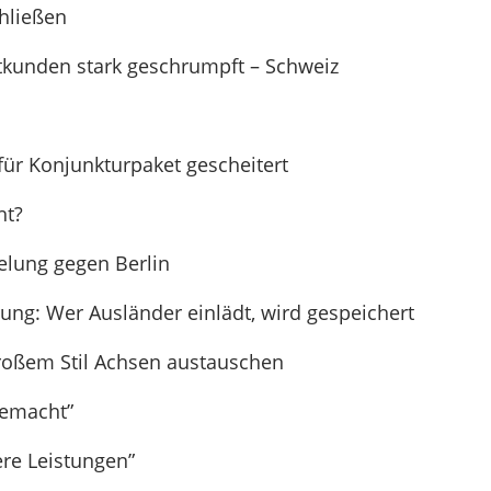
chließen
tkunden stark geschrumpft – Schweiz
für Konjunkturpaket gescheitert
ht?
elung gegen Berlin
ung: Wer Ausländer einlädt, wird gespeichert
roßem Stil Achsen austauschen
gemacht”
ere Leistungen”