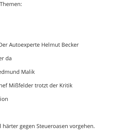
 Themen:
 Der Autoexperte Helmut Becker
er da
redmund Malik
ef Mißfelder trotzt der Kritik
lion
ll härter gegen Steueroasen vorgehen.