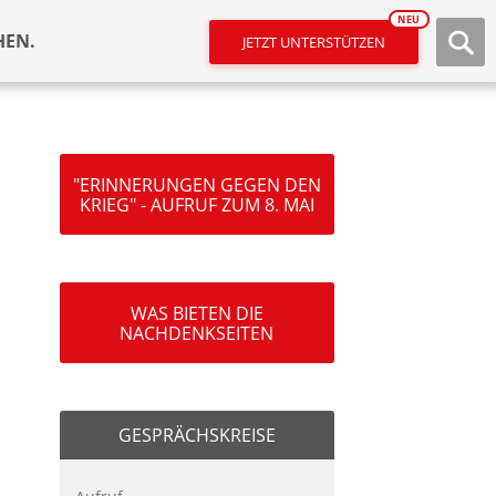
NEU
HEN.
JETZT UNTERSTÜTZEN
"ERINNERUNGEN GEGEN DEN
KRIEG" - AUFRUF ZUM 8. MAI
WAS BIETEN DIE
NACHDENKSEITEN
GESPRÄCHSKREISE