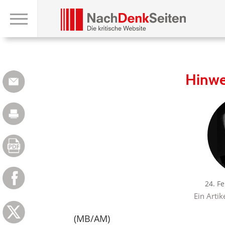
Hinwe
24. F
Ein Artik
(MB/AM)