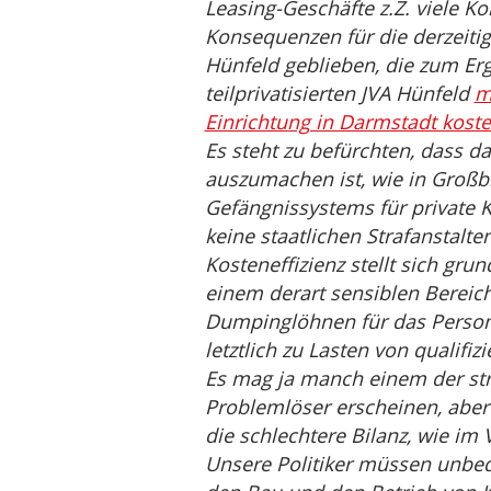
Leasing-Geschäfte z.Z. viele K
Konsequenzen für die derzeitige
Hünfeld geblieben, die zum Erg
teilprivatisierten JVA Hünfeld
m
Einrichtung in Darmstadt koste
Es steht zu befürchten, dass da
auszumachen ist, wie in Großbr
Gefängnissystems für private K
keine staatlichen Strafanstalt
Kosteneffizienz stellt sich gru
einem derart sensiblen Bereic
Dumpinglöhnen für das Person
letztlich zu Lasten von qualif
Es mag ja manch einem der str
Problemlöser erscheinen, abe
die schlechtere Bilanz, wie im 
Unsere Politiker müssen unbe