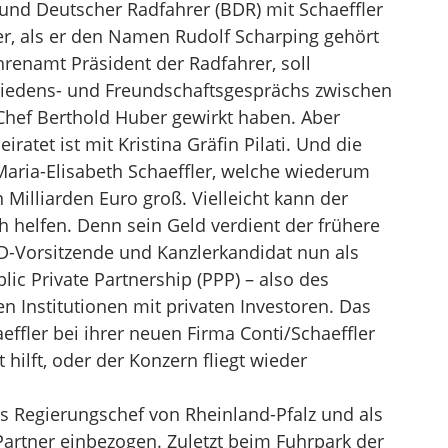
Bund Deutscher Radfahrer (BDR) mit Schaeffler
ler, als er den Namen Rudolf Scharping gehört
renamt Präsident der Radfahrer, soll
riedens- und Freundschaftsgesprächs zwischen
Chef Berthold Huber gewirkt haben. Aber
ratet ist mit Kristina Gräfin Pilati. Und die
Maria-Elisabeth Schaeffler, welche wiederum
 Milliarden Euro groß. Vielleicht kann der
 helfen. Denn sein Geld verdient der frühere
PD-Vorsitzende und Kanzlerkandidat nun als
ic Private Partnership (PPP) – also des
 Institutionen mit privaten Investoren. Das
effler bei ihrer neuen Firma Conti/Schaeffler
hilft, oder der Konzern fliegt wieder
s Regierungschef von Rheinland-Pfalz und als
Partner einbezogen. Zuletzt beim Fuhrpark der