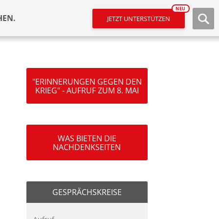
NEU
HEN.
JETZT UNTERSTÜTZEN
"ERINNERUNGEN GEGEN DEN
KRIEG" - AUFRUF ZUM 8. MAI
WAS BIETEN DIE
NACHDENKSEITEN
GESPRÄCHSKREISE