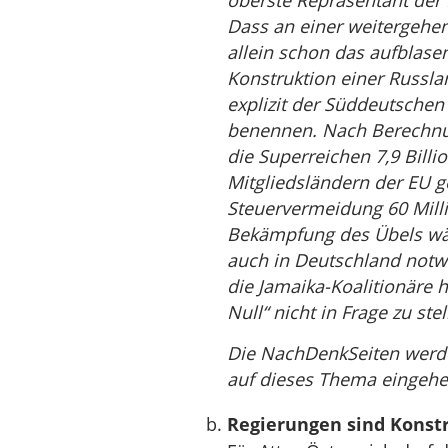
oberste Repräsentant der E
Dass an einer weitergehen
allein schon das aufblase
Konstruktion einer Russla
explizit der Süddeutschen Z
benennen. Nach Berechn
die Superreichen 7,9 Bill
Mitgliedsländern der EU g
Steuervermeidung 60 Milli
Bekämpfung des Übels wä
auch in Deutschland notw
die Jamaika-Koalitionäre 
Null“ nicht in Frage zu st
Die NachDenkSeiten werde
auf dieses Thema eingehe
Regierungen sind Konst