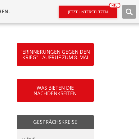
NEU
HEN.
JETZT UNTERSTÜTZEN
"ERINNERUNGEN GEGEN DEN
KRIEG" - AUFRUF ZUM 8. MAI
WAS BIETEN DIE
NACHDENKSEITEN
GESPRÄCHSKREISE