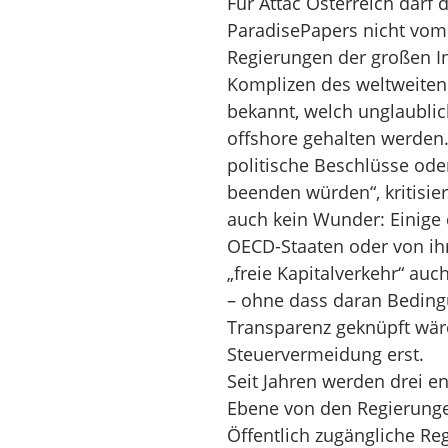
Für Attac Österreich darf 
ParadisePapers nicht vom
Regierungen der großen In
Komplizen des weltweiten O
bekannt, welch unglaubl
offshore gehalten werden
politische Beschlüsse oder
beenden würden“, kritisier
auch kein Wunder: Einige 
OECD-Staaten oder von ihn
„freie Kapitalverkehr“ auc
– ohne dass daran Beding
Transparenz geknüpft wär
Steuervermeidung erst.
Seit Jahren werden drei 
Ebene von den Regierungen
Öffentlich zugängliche Reg