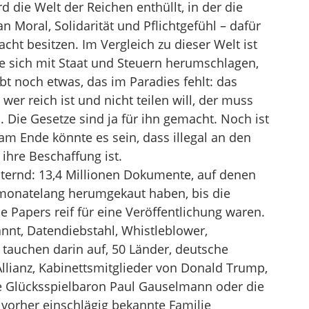
d die Welt der Reichen enthüllt, in der die
 Moral, Solidarität und Pflichtgefühl – dafür
cht besitzen. Im Vergleich zu dieser Welt ist
e sich mit Staat und Steuern herumschlagen,
ibt noch etwas, das im Paradies fehlt: das
er reich ist und nicht teilen will, der muss
 Die Gesetze sind ja für ihn gemacht. Noch ist
 am Ende könnte es sein, dass illegal an den
ihre Beschaffung ist.
ternd: 13,4 Millionen Dokumente, auf denen
 monatelang herumgekaut haben, bis die
 Papers reif für eine Veröffentlichung waren.
annt, Datendiebstahl, Whistleblower,
r tauchen darin auf, 50 Länder, deutsche
lianz, Kabinettsmitglieder von Donald Trump,
se Glücksspielbaron Paul Gauselmann oder die
vorher einschlägig bekannte Familie