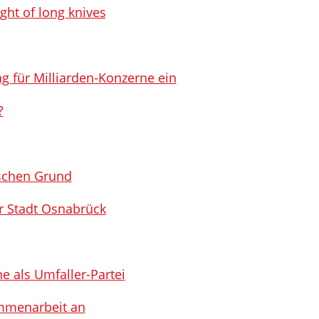
ight of long knives
ag für Milliarden-Konzerne ein
?
ischen Grund
er Stadt Osnabrück
ne als Umfaller-Partei
mmenarbeit an