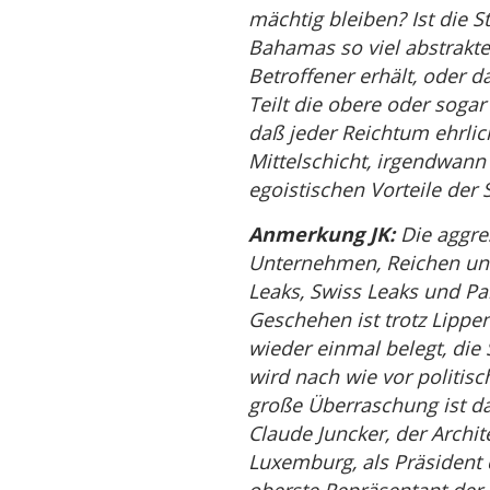
mächtig bleiben? Ist die S
Bahamas so viel abstrakter
Betroffener erhält, oder d
Teilt die obere oder sogar
daß jeder Reichtum ehrlic
Mittelschicht, irgendwann 
egoistischen Vorteile der
Anmerkung JK:
Die aggre
Unternehmen, Reichen und
Leaks, Swiss Leaks und P
Geschehen ist trotz Lippen
wieder einmal belegt, di
wird nach wie vor politisc
große Überraschung ist das
Claude Juncker, der Archi
Luxemburg, als Präsident