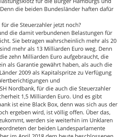
elastungsklotz für die Bürger Hamburgs und
 Denn die beiden Bundesländer haften dafür
für die Steuerzahler jetzt noch?
und die damit verbundenen Belastungen für
cht. Sie betragen wahrscheinlich mehr als 20
t sind mehr als 13 Milliarden Euro weg. Denn
ie zehn Milliarden Euro aufgebraucht, die
n als Garantie gewährt haben, als auch die
 Länder 2009 als Kapitalspritze zu Verfügung
Wertberichtigungen und
SH Nordbank, für die auch die Steuerzahler
herheit 1,5 Milliarden Euro. Und es gibt
ank ist eine Black Box, denn was sich aus der
ch ergeben wird, ist völlig offen. Über das,
 zukommt, werden sie weiterhin im Unklaren
bgeordneten der beiden Landesparlamente
 aber im April 2018 dem heute beschlossenen