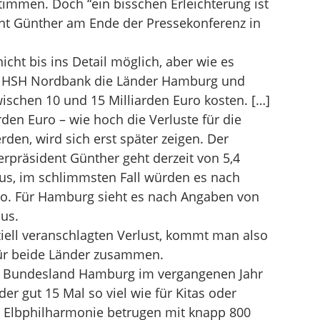
mmen. Doch “ein bisschen Erleichterung ist
ent Günther am Ende der Pressekonferenz in
cht bis ins Detail möglich, aber wie es
er HSH Nordbank die Länder Hamburg und
ischen 10 und 15 Milliarden Euro kosten. […]
rden Euro – wie hoch die Verluste für die
en, wird sich erst später zeigen. Der
erpräsident Günther geht derzeit von 5,4
aus, im schlimmsten Fall würden es nach
ro. Für Hamburg sieht es nach Angaben von
us.
iell veranschlagten Verlust, kommt man also
für beide Länder zusammen.
das Bundesland Hamburg im vergangenen Jahr
er gut 15 Mal so viel wie für Kitas oder
ie Elbphilharmonie betrugen mit knapp 800