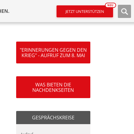
NEU
HEN.
JETZT UNTERSTÜTZEN
"ERINNERUNGEN GEGEN DEN
KRIEG" - AUFRUF ZUM 8. MAI
WAS BIETEN DIE
NACHDENKSEITEN
GESPRÄCHSKREISE