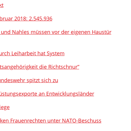
kt
ebruar 2018: 2.545.936
l und Nahles müssen vor der eigenen Haustür
urch Leiharbeit hat System
aatsangehörigkeit die Richtschnur“
ndeswehr spitzt sich zu
üstungsexporte an Entwicklungsländer
iege
arken Frauenrechten unter NATO-Beschuss