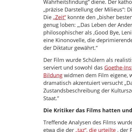
Wahrheitsfindung“ diene. Der kathol
„präzise Darstellung der Milieus“: 
Die
„Zeit“
konnte den „bisher beste
genug loben: „‚Das Leben der Anderen
philosophischer als ‚Good Bye, Lenin!
eine Kinonovelle, die deprimierend
der Diktatur gewährt.“
Der Film wurde Schülern als realist
serviert und sowohl das
Goethe-Inst
Bildung
widmen dem Film eigene, wo
dramatisch akzentuiert versucht „D
Zustandsbeschreibung der Kultursze
Staat.“
Die Kritiker das Films hatten u
Treffende Analysen des Films wurde
etwa die der
„taz“, die urteilte
, der 