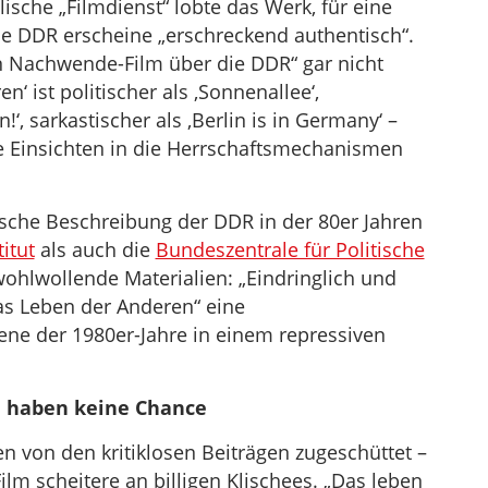
ische „Filmdienst“ lobte das Werk, für eine
Die DDR erscheine „erschreckend authentisch“.
n Nachwende-Film über die DDR“ gar nicht
‘ ist politischer als ‚Sonnenallee‘,
‘, sarkastischer als ‚Berlin is in Germany‘ –
e Einsichten in die Herrschaftsmechanismen
ische Beschreibung der DDR in der 80er Jahren
itut
als auch die
Bundeszentrale für Politische
hlwollende Materialien: „Eindringlich und
as Leben der Anderen“ eine
ne der 1980er-Jahre in einem repressiven
nd haben keine Chance
n von den kritiklosen Beiträgen zugeschüttet –
Film scheitere an billigen Klischees. „Das leben