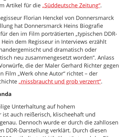
m Artikel für die
„Süddeutsche Zeitung“
.
Regisseur Florian Henckel von Donnersmarck
tellung hat Donnersmarck Heins Biografie
 für den im Film porträtierten „typischen DDR-
 Hein dem Regisseur in Interviews erzählt
inandergemischt und dramatisch oder
atisch neu zusammengesetzt worden“. Anlass
e Vorwürfe, die der Maler Gerhard Richter gegen
ilm „Werk ohne Autor“ richtet – der
chichte
„missbraucht und grob verzerrt“
.
anda
ilige Unterhaltung auf hohem
 ist auch reißerisch, klischeehaft und
ungenau. Dennoch wurde er durch die zahllosen
en DDR-Darstellung verklärt. Durch diesen