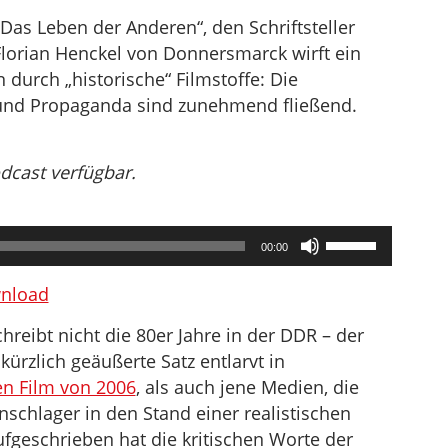
Das Leben der Anderen“, den Schriftsteller
lorian Henckel von Donnersmarck wirft ein
 durch „historische“ Filmstoffe: Die
 und Propaganda sind zunehmend fließend.
odcast verfügbar.
Pfeiltasten
00:00
Hoch/Runter
benutzen,
nload
um
hreibt nicht die 80er Jahre in der DDR – der
die
kürzlich geäußerte Satz entlarvt in
Lautstärke
n Film von 2006
, als auch jene Medien, die
zu
schlager in den Stand einer realistischen
regeln.
geschrieben hat die kritischen Worte der