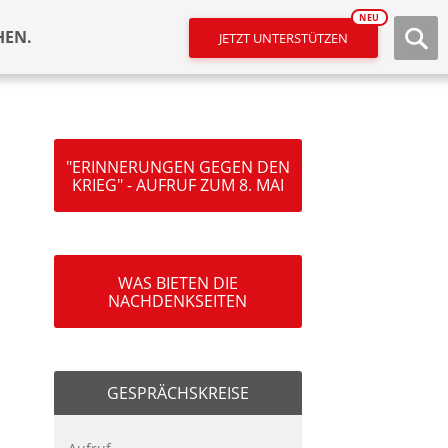
NEU
HEN.
JETZT UNTERSTÜTZEN
"ERINNERUNGEN GEGEN DEN
KRIEG" - AUFRUF ZUM 8. MAI
WAS BIETEN DIE
NACHDENKSEITEN
GESPRÄCHSKREISE