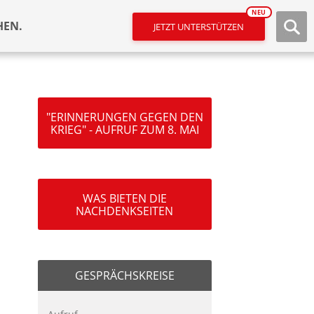
NEU
HEN.
JETZT UNTERSTÜTZEN
"ERINNERUNGEN GEGEN DEN
KRIEG" - AUFRUF ZUM 8. MAI
WAS BIETEN DIE
NACHDENKSEITEN
GESPRÄCHSKREISE