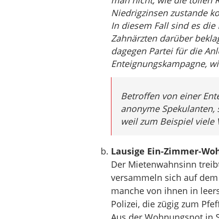
man nicht, wie die tollen 
Niedrigzinsen zustande k
In diesem Fall sind es die 
Zahnärzten darüber beklag
dagegen Partei für die Anl
Enteignungskampagne, wie 
Betroffen von einer En
anonyme Spekulanten, so
weil zum Beispiel viel
Lausige Ein-Zimmer-Woh
Der Mietenwahnsinn treibt 
versammeln sich auf dem S
manche von ihnen in leer
Polizei, die zügig zum Pfef
Aus der Wohnungsnot in St