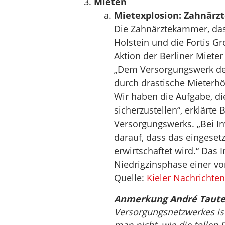
Mieten
Mietexplosion: Zahnärzt
Die Zahnärztekammer, das
Holstein und die Fortis G
Aktion der Berliner Miet
„Dem Versorgungswerk de
durch drastische Mieterhö
Wir haben die Aufgabe, di
sicherzustellen“, erklärte
Versorgungswerks. „Bei In
darauf, dass das eingesetz
erwirtschaftet wird.“ Das 
Niedrigzinsphase einer v
Quelle:
Kieler Nachrichten
Anmerkung André Taut
Versorgungsnetzwerkes ist 