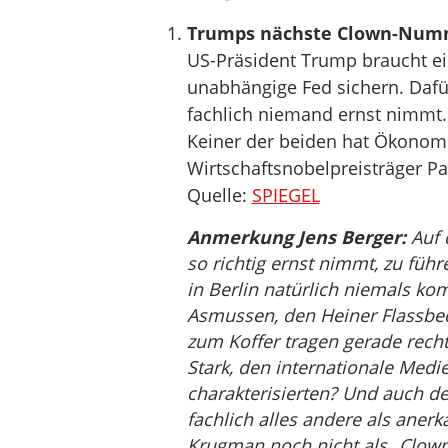
Trumps nächste Clown-Num
US-Präsident Trump braucht ei
unabhängige Fed sichern. Dafür
fachlich niemand ernst nimmt. 
Keiner der beiden hat Ökonomi
Wirtschaftsnobelpreisträger Pa
Quelle:
SPIEGEL
Anmerkung Jens Berger:
Auf d
so richtig ernst nimmt, zu f
in Berlin natürlich niemals ko
Asmussen, den Heiner Flassbec
zum Koffer tragen gerade rech
Stark, den internationale Medie
charakterisierten? Und auch d
fachlich alles andere als ane
Krugman noch nicht als „Clown