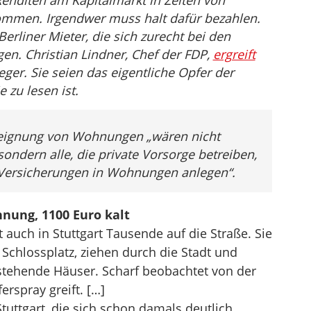
Renditen am Kapitalmarkt in Zeiten von
ommen. Irgendwer muss halt dafür bezahlen.
Berliner Mieter, die sich zurecht bei den
en. Christian Lindner, Chef der FDP,
ergreift
eger. Sie seien das eigentliche Opfer der
zu lesen ist.
teignung von Wohnungen „wären nicht
ndern alle, die private Vorsorge betreiben,
e Versicherungen in Wohnungen anlegen“.
nung, 1100 Euro kalt
auch in Stuttgart Tausende auf die Straße. Sie
chlossplatz, ziehen durch die Stadt und
stehende Häuser. Scharf beobachtet von der
ferspray greift. […]
uttgart, die sich schon damals deutlich