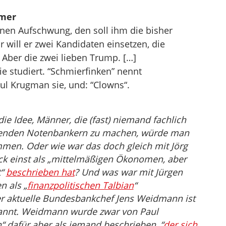
mer
nen Aufschwung, den soll ihm die bisher
 will er zwei Kandidaten einsetzen, die
Aber die zwei lieben Trump. […]
e studiert. “Schmierfinken” nennt
ul Krugman sie, und: “Clowns“.
ie Idee, Männer, die (fast) niemand fachlich
ührenden Notenbankern zu machen, würde man
mmen. Oder wie war das doch gleich mit Jörg
k einst als „mittelmäßigen Ökonomen, aber
t“
beschrieben hat
? Und was war mit Jürgen
n als „
finanzpolitischen Talbian
“
er aktuelle Bundesbankchef Jens Weidmann ist
rkannt. Weidmann wurde zwar von Paul
“ dafür aber als jemand beschrieben, “
der sich