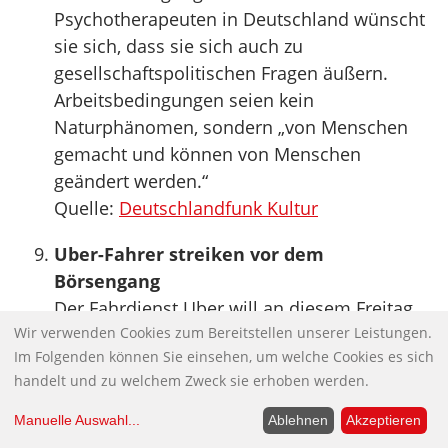
Psychotherapeuten in Deutschland wünscht
sie sich, dass sie sich auch zu
gesellschaftspolitischen Fragen äußern.
Arbeitsbedingungen seien kein
Naturphänomen, sondern „von Menschen
gemacht und können von Menschen
geändert werden.“
Quelle:
Deutschlandfunk Kultur
Uber-Fahrer streiken vor dem
Börsengang
Der Fahrdienst Uber will an diesem Freitag
Wir verwenden Cookies zum Bereitstellen unserer Leistungen.
an die Börse gehen. Mit Blick auf dieses
Im Folgenden können Sie einsehen, um welche Cookies es sich
Ereignis haben Fahrer, die für das
handelt und zu welchem Zweck sie erhoben werden.
Unternehmen im Einsatz sind, am Mittwoch
in einer Reihe von Städten zum Teil mehrere
Manuelle Auswahl
...
Ablehnen
Akzeptieren
Stunden lang gestreikt. Die Proteste