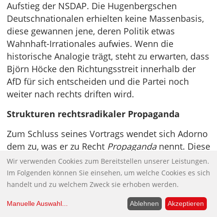
Aufstieg der NSDAP. Die Hugenbergschen
Deutschnationalen erhielten keine Massenbasis,
diese gewannen jene, deren Politik etwas
Wahnhaft-Irrationales aufwies. Wenn die
historische Analogie trägt, steht zu erwarten, dass
Björn Höcke den Richtungsstreit innerhalb der
AfD für sich entscheiden und die Partei noch
weiter nach rechts driften wird.
Strukturen rechtsradikaler Propaganda
Zum Schluss seines Vortrags wendet sich Adorno
dem zu, was er zu Recht
Propaganda
nennt. Diese
hält er für das Zentrum des Rechtsradikalismus,
Wir verwenden Cookies zum Bereitstellen unserer Leistungen.
beinahe für die Sache selbst. Diese
Im Folgenden können Sie einsehen, um welche Cookies es sich
massenpsychologische Technik hätten wir
handelt und zu welchem Zweck sie erhoben werden.
genauestens zu studieren, um ihr auf die Schliche
Manuelle Auswahl
...
Ablehnen
Akzeptieren
zu kommen und ihr begegnen zu können. Wir