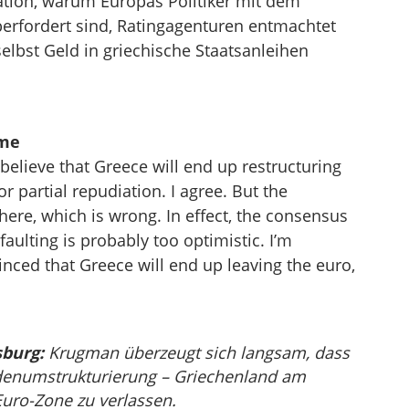
ation, warum Europas Politiker mit dem
berfordert sind, Ratingagenturen entmachtet
lbst Geld in griechische Staatsanleihen
ame
lieve that Greece will end up restructuring
 partial repudiation. I agree. But the
ere, which is wrong. In effect, the consensus
aulting is probably too optimistic. I’m
nced that Greece will end up leaving the euro,
burg:
Krugman überzeugt sich langsam, dass
denumstrukturierung – Griechenland am
Euro-Zone zu verlassen.