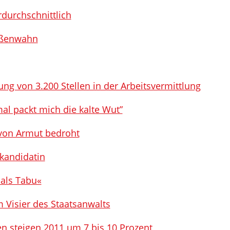
durchschnittlich
ößenwahn
ung von 3.200 Stellen in der Arbeitsvermittlung
al packt mich die kalte Wut”
 von Armut bedroht
lkandidatin
 als Tabu«
Visier des Staatsanwalts
 steigen 2011 um 7 bis 10 Prozent