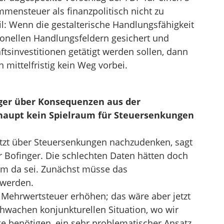
mmensteuer als finanzpolitisch nicht zu
l: Wenn die gestalterische Handlungsfähigkeit
tionellen Handlungsfeldern gesichert und
nftsinvestitionen getätigt werden sollen, dann
mittelfristig kein Weg vorbei.
nger über Konsequenzen aus der
haupt kein Spielraum für Steuersenkungen
jetzt über Steuersenkungen nachzudenken, sagt
r Bofinger. Die schlechten Daten hätten doch
aum da sei. Zunächst müsse das
 werden.
 Mehrwertsteuer erhöhen; das wäre aber jetzt
hwachen konjunkturellen Situation, wo wir
e benötigen, ein sehr problematischer Ansatz.