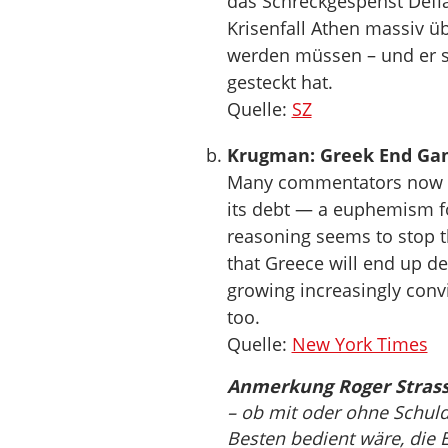
das Schreckgespenst Defl
Krisenfall Athen massiv ü
werden müssen – und er se
gesteckt hat.
Quelle:
SZ
Krugman: Greek End G
Many commentators now be
its debt — a euphemism for
reasoning seems to stop th
that Greece will end up def
growing increasingly convi
too.
Quelle:
New York Times
Anmerkung Roger Strass
– ob mit oder ohne Schul
Besten bedient wäre, die 