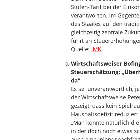
Stufen-Tarif bei der Einko
verantworten. Im Gegentei
des Staates auf den tradi
gleichzeitig zentrale Zuku
führt an Steuererhöhungen 
Quelle:
IMK
Wirtschaftsweiser Bofi
Steuerschätzung: „Über
da“
Es sei unverantwortlich, 
der Wirtschaftsweise Pete
gezeigt, dass kein Spielr
Haushaltsdefizit reduziert
„Man könnte natürlich die
in der doch noch etwas sc
auch eine Inlandsnachfrag