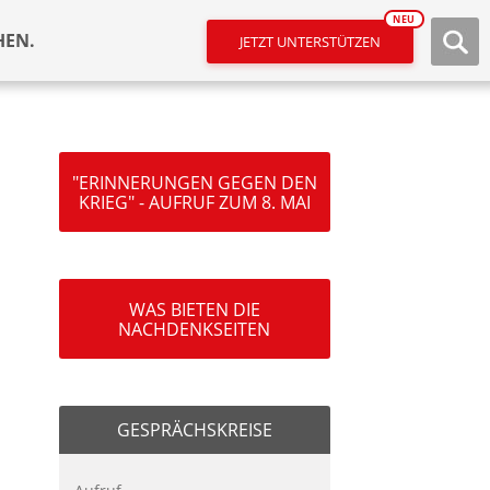
NEU
HEN.
JETZT UNTERSTÜTZEN
"ERINNERUNGEN GEGEN DEN
KRIEG" - AUFRUF ZUM 8. MAI
WAS BIETEN DIE
NACHDENKSEITEN
GESPRÄCHSKREISE