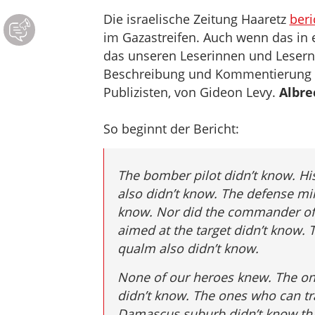
Die israelische Zeitung Haaretz
beri
im Gazastreifen. Auch wenn das in 
das unseren Leserinnen und Lesern z
Beschreibung und Kommentierung –
Publizisten, von Gideon Levy.
Albre
So beginnt der Bericht:
The bomber pilot didn’t know. H
also didn’t know. The defense mi
know. Nor did the commander of t
aimed at the target didn’t know.
qualm also didn’t know.
None of our heroes knew. The o
didn’t know. The ones who can t
Damascus suburb didn’t know that