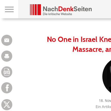
No One in Israel K
Massacre, a
18. No
Ein Artik