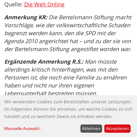
Quelle:
Die Welt Online
Anmerkung KR:
Die Bertelsmann-Stiftung macht
Vorschläge, wie der volkswirtschaftliche Schaden
begrenzt werden kann, den die SPD mit der
Agenda 2010 angerichtet hat – und zu der sie von
der Bertelsmann-Stiftung angestiftet worden war.
Ergänzende Anmerkung R.S.:
Man müsste
allerdings kritisch hinterfragen, was mit den
Personen ist, die noch eine Familie zu ernähren
haben und nicht nur ihren eigenen
Lebensunterhalt bestreiten müssen.
Wir verwenden Cookies zum Bereitstellen unserer Leistungen.
Knallhart gegen Gewalt
Im Folgenden können Sie einsehen, um welche Cookies es sich
Es war eine gediegene Atmosphäre, in der die
handelt und zu welchem Zweck sie erhoben werden.
Innenminister von Bund und Ländern tagten. Das
Manuelle Auswahl
...
Ablehnen
Akzeptieren
Hotel Grand Elysée an der Rothenbaumchaussee