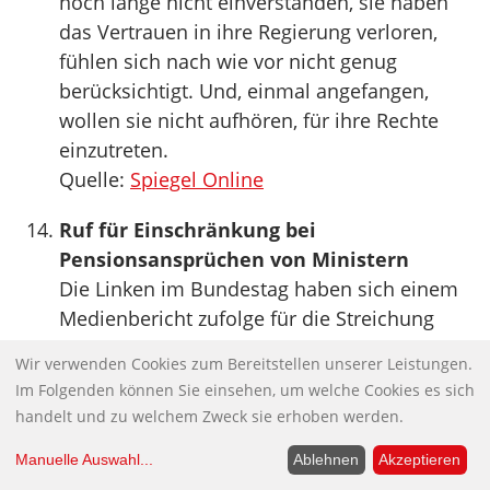
noch lange nicht einverstanden, sie haben
das Vertrauen in ihre Regierung verloren,
fühlen sich nach wie vor nicht genug
berücksichtigt. Und, einmal angefangen,
wollen sie nicht aufhören, für ihre Rechte
einzutreten.
Quelle:
Spiegel Online
Ruf für Einschränkung bei
Pensionsansprüchen von Ministern
Die Linken im Bundestag haben sich einem
Medienbericht zufolge für die Streichung
einer Ausnahmeregelung ausgesprochen,
Wir verwenden Cookies zum Bereitstellen unserer Leistungen.
die Bundesministern unter bestimmten
Im Folgenden können Sie einsehen, um welche Cookies es sich
Bedingungen bereits nach zwei Jahren
handelt und zu welchem Zweck sie erhoben werden.
Pensionsanspruch gewährt.
Manuelle Auswahl
...
Ablehnen
Akzeptieren
Quelle:
Handelsblatt