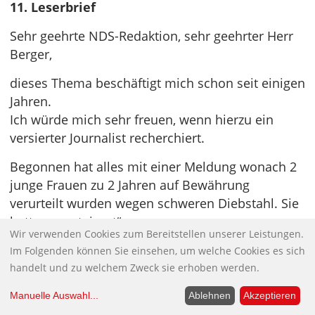
11. Leserbrief
Sehr geehrte NDS-Redaktion, sehr geehrter Herr
Berger,
dieses Thema beschäftigt mich schon seit einigen
Jahren.
Ich würde mich sehr freuen, wenn hierzu ein
versierter Journalist recherchiert.
Begonnen hat alles mit einer Meldung wonach 2
junge Frauen zu 2 Jahren auf Bewährung
verurteilt wurden wegen schweren Diebstahl. Sie
hatten „containert“
Wir verwenden Cookies zum Bereitstellen unserer Leistungen.
Meiner Überzeugung nach hatten die nicht den
Im Folgenden können Sie einsehen, um welche Cookies es sich
Supermarkt bestohlen sondern den Betreiber
handelt und zu welchem Zweck sie erhoben werden.
einer Biogasanlage. Wie komme ich darauf?
Manuelle Auswahl
...
Ablehnen
Akzeptieren
Ich beobachte hier, dass diese Container