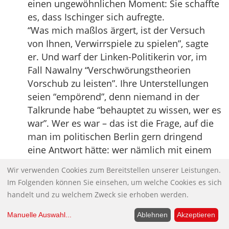
einen ungewöhnlichen Moment: Sie schaffte
es, dass Ischinger sich aufregte.
“Was mich maßlos ärgert, ist der Versuch
von Ihnen, Verwirrspiele zu spielen”, sagte
er. Und warf der Linken-Politikerin vor, im
Fall Nawalny “Verschwörungstheorien
Vorschub zu leisten”. Ihre Unterstellungen
seien “empörend”, denn niemand in der
Talkrunde habe “behauptet zu wissen, wer es
war”. Wer es war – das ist die Frage, auf die
man im politischen Berlin gern dringend
eine Antwort hätte: wer nämlich mit einem
chemischen Kampfstoff den russischen
Wir verwenden Cookies zum Bereitstellen unserer Leistungen.
Oppositionspolitiker Alexej Nawalny so stark
Im Folgenden können Sie einsehen, um welche Cookies es sich
vergiftet hat, dass er in der Berliner Charité
handelt und zu welchem Zweck sie erhoben werden.
im Koma liegt.
Niemand hatte natürlich bei “Anne Will” auf
Manuelle Auswahl
...
Ablehnen
Akzeptieren