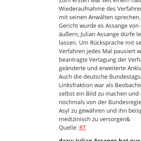
Zum ersten Mal seit einem halb
Wiederaufnahme des Verfahren
mit seinen Anwälten sprechen, s
Gericht wurde es Assange von d
äußern, Julian Assange dürfe le
lassen. Um Rücksprache mit se
Verfahren jedes Mal pausiert w
beantragte Vertagung der Verha
geänderte und erweiterte Ankl
Auch die deutsche Bundestags
Linksfraktion war als Beobachte
selbst ein Bild zu machen und 
nochmals von der Bundesregie
Asyl zu gewähren und ihn beisp
medizinisch zu versorgen&
Quelle:
RT
dazu: Julian Assange hat nu