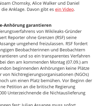
oam Chomsky, Alice Walker und Daniel
 die Anklage. Davon gibt es
ein Video
.
e-Anhörung garantieren
eferungsverfahrens von Wikileaks-Gründer
uert Reporter ohne Grenzen (RSF) seine
Assange umgehend freizulassen. RSF fordert
ängigen Beobachterinnen und Beobachtern
rantieren und so ein transparentes Verfahren
nd bei den am kommenden Montag (07.09.) am
 London beginnenden Anhörungen keine Plätze
er von Nichtregierungsorganisationen (NGOs)
nnoch um einen Platz bemühen. Vor Beginn der
e Petition an die britische Regierung
.000 Unterzeichnende die Nichtauslieferung
ngen fest: Julian Assange muss sofort