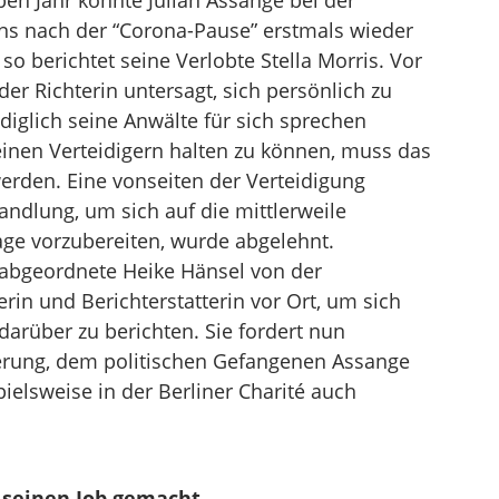
en Jahr konnte Julian Assange bei der
s nach der “Corona-Pause” erstmals wieder
o berichtet seine Verlobte Stella Morris. Vor
er Richterin untersagt, sich persönlich zu
diglich seine Anwälte für sich sprechen
inen Verteidigern halten zu können, muss das
erden. Eine vonseiten der Verteidigung
ndlung, um sich auf die mittlerweile
age vorzubereiten, wurde abgelehnt.
abgeordnete Heike Hänsel von der
rin und Berichterstatterin vor Ort, um sich
darüber zu berichten. Sie fordert nun
rung, dem politischen Gefangenen Assange
ielsweise in der Berliner Charité auch
r seinen Job gemacht