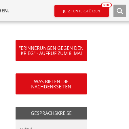
NEU
HEN.
JETZT UNTERSTÜTZEN
"ERINNERUNGEN GEGEN DEN
KRIEG" - AUFRUF ZUM 8. MAI
WAS BIETEN DIE
NACHDENKSEITEN
GESPRÄCHSKREISE