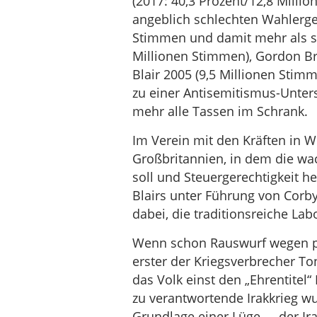
(2017: 40,3 Prozent/12,8 Milli
angeblich schlechten Wahlerge
Stimmen und damit mehr als se
Millionen Stimmen), Gordon B
Blair 2005 (9,5 Millionen Stim
zu einer Antisemitismus-Unters
mehr alle Tassen im Schrank.
Im Verein mit den Kräften in Wi
Großbritannien, in dem die w
soll und Steuergerechtigkeit h
Blairs unter Führung von Corby
dabei, die traditionsreiche Lab
Wenn schon Rauswurf wegen pa
erster der Kriegsverbrecher T
das Volk einst den „Ehrentitel“
zu verantwortende Irakkrieg wur
Grundlage einer Lüge – „der I