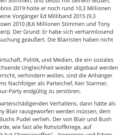
onen Stimmen, und selbst mit seinem letzten,
bnis 2019 holte er noch rund 10,3 Millionen
ine Vorgänger Ed Milliband 2015 (9,3
rown 2010 (8,6 Millionen Stimmen und Tony
men)). Der Grund: Er habe sich verharmlosend
uchung geäußert. Die Blairisten haben nicht
rtschaft, Politik, und Medien, die ein soziales
achsende Ungleichheit wieder abgebaut werden
errscht, verhindern wollen, sind die Anhänger
ns Nachfolger als Parteichef, Keir Starmer,
our-Party endgültig zu zerstören.
rteischädigenden Verhaltens, dann hätte als
ony Blair rausgeworfen werden müssen, dem
 Bushs Pudel verlieh. Der von Blair und Bush
de, wie fast alle Rohstoffkriege, auf
rak hat Chemiewaffen“ – begonnen und führte