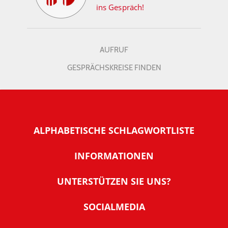
ins Gespräch!
AUFRUF
GESPRÄCHSKREISE FINDEN
ALPHABETISCHE SCHLAGWORTLISTE
INFORMATIONEN
Warum NachDenkSeiten
UNTERSTÜTZEN SIE UNS?
Wer steckt dahinter
Der Förderverein: IQM
SOCIALMEDIA
Tipps zur Nutzung der NachDenkSeiten
Allgemeine Spendeninformationen
Banner und E-Mail-Signaturen