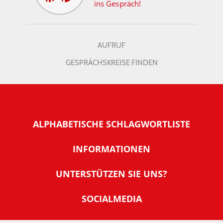
ins Gespräch!
AUFRUF
GESPRÄCHSKREISE FINDEN
ALPHABETISCHE SCHLAGWORTLISTE
INFORMATIONEN
Warum NachDenkSeiten
UNTERSTÜTZEN SIE UNS?
Wer steckt dahinter
Der Förderverein: IQM
SOCIALMEDIA
Tipps zur Nutzung der NachDenkSeiten
Allgemeine Spendeninformationen
Banner und E-Mail-Signaturen