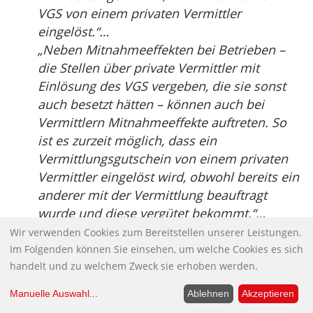
VGS von einem privaten Vermittler
eingelöst.“…
„Neben Mitnahmeeffekten bei Betrieben –
die Stellen über private Vermittler mit
Einlösung des VGS vergeben, die sie sonst
auch besetzt hätten – können auch bei
Vermittlern Mitnahmeeffekte auftreten. So
ist es zurzeit möglich, dass ein
Vermittlungsgutschein von einem privaten
Vermittler eingelöst wird, obwohl bereits ein
anderer mit der Vermittlung beauftragt
wurde und diese vergütet bekommt.“…
„Arbeitslosengeld-II-Empfänger haben
Wir verwenden Cookies zum Bereitstellen unserer Leistungen.
dieselben Chancen auf einen Job mit
Im Folgenden können Sie einsehen, um welche Cookies es sich
handelt und zu welchem Zweck sie erhoben werden.
Einlösung des Gutscheins wie andere
Arbeitslose. Sie bleiben nach der Einlösung
Manuelle Auswahl
...
Ablehnen
Akzeptieren
jedoch mit geringerer Wahrscheinlichkeit für