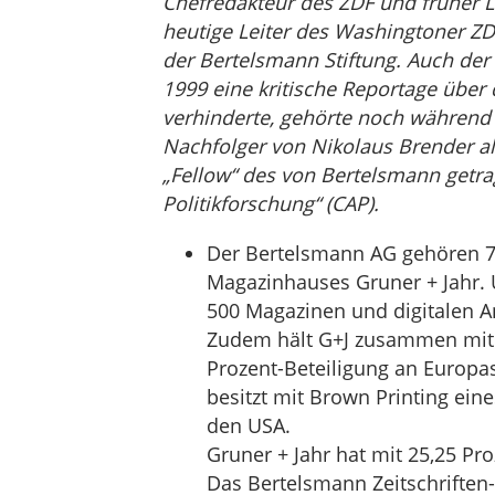
Chefredakteur des ZDF und früher L
heutige Leiter des Washingtoner ZD
der Bertelsmann Stiftung. Auch der f
1999 eine kritische Reportage über 
verhinderte, gehörte noch während
Nachfolger von Nikolaus Brender als
„Fellow“ des von Bertelsmann getr
Politikforschung“ (CAP).
Der Bertelsmann AG gehören 7
Magazinhauses Gruner + Jahr. Ü
500 Magazinen und digitalen A
Zudem hält G+J zusammen mit d
Prozent-Beteiligung an Europa
besitzt mit Brown Printing ei
den USA.
Gruner + Jahr hat mit 25,25 Pro
Das Bertelsmann Zeitschriften-