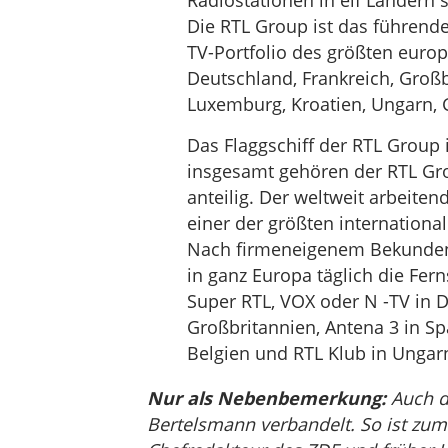
Radiostationen in elf Ländern 
Die RTL Group ist das führend
TV-Portfolio des größten euro
Deutschland, Frankreich, Großb
Luxemburg, Kroatien, Ungarn, 
Das Flaggschiff der RTL Group 
insgesamt gehören der RTL Gro
anteilig. Der weltweit arbeite
einer der größten internation
Nach firmeneigenem Bekunden 
in ganz Europa täglich die Fer
Super RTL, VOX oder N -TV in D
Großbritannien, Antena 3 in Sp
Belgien und RTL Klub in Ungar
Nur als Nebenbemerkung:
Auch di
Bertelsmann verbandelt. So ist zum 