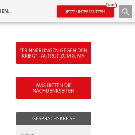
NEU
HEN.
JETZT UNTERSTÜTZEN
"ERINNERUNGEN GEGEN DEN
KRIEG" - AUFRUF ZUM 8. MAI
WAS BIETEN DIE
NACHDENKSEITEN
GESPRÄCHSKREISE