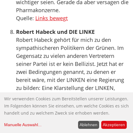
wichtiger seien. Gerade da aber versagen die
Pharmakonzerne.
Quelle:
Links bewegt
Robert Habeck und DIE LINKE
Robert Habeck gehört für mich zu den
sympathischeren Politikern der Grünen. Im
Gegensatz zu vielen anderen Vertretern
seiner Partei ist er kein Bellizist. Jetzt hat er
zwei Bedingungen genannt, zu denen er
bereit wäre, mit der LINKEN eine Regierung
zu bilden: Eine Klarstellung der LINKEN,
„dass der industrielle Kern dieser Republik
Wir verwenden Cookies zum Bereitstellen unserer Leistungen.
nicht zerstört wird“ und „ein Bekenntnis zur
Im Folgenden können Sie einsehen, um welche Cookies es sich
Nato“.
handelt und zu welchem Zweck sie erhoben werden.
Wie Robert Habeck auf die Idee kommt, dass
Manuelle Auswahl
...
Ablehnen
Akzeptieren
DIE LINKE den industriellen Kern zerstören