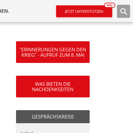
NEU
HEN.
JETZT UNTERSTÜTZEN
"ERINNERUNGEN GEGEN DEN
KRIEG" - AUFRUF ZUM 8. MAI
WAS BIETEN DIE
NACHDENKSEITEN
GESPRÄCHSKREISE