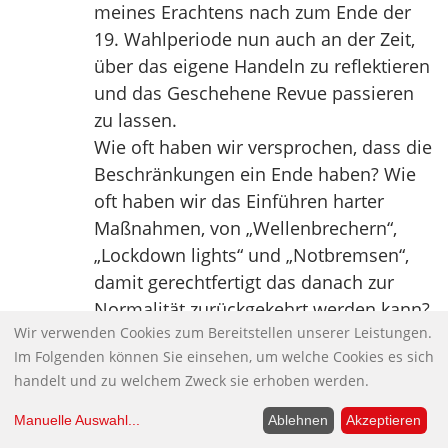
meines Erachtens nach zum Ende der
19. Wahlperiode nun auch an der Zeit,
über das eigene Handeln zu reflektieren
und das Geschehene Revue passieren
zu lassen.
Wie oft haben wir versprochen, dass die
Beschränkungen ein Ende haben? Wie
oft haben wir das Einführen harter
Maßnahmen, von „Wellenbrechern“,
„Lockdown lights“ und „Notbremsen“,
damit gerechtfertigt das danach zur
Normalität zurückgekehrt werden kann?
Wir verwenden Cookies zum Bereitstellen unserer Leistungen.
Wir haben versprochen, dass es keine
Im Folgenden können Sie einsehen, um welche Cookies es sich
Impfplicht geben wird. Wir haben
handelt und zu welchem Zweck sie erhoben werden.
versprochen, dass Kinder wieder ohne
Maske in die Schule gehen können. Wir
Manuelle Auswahl
...
Ablehnen
Akzeptieren
haben nichts davon gehalten.