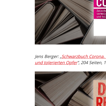
Jens Berger: „
Schwarzbuch Corona. 
und tolerierten Opfer
“, 204 Seiten,