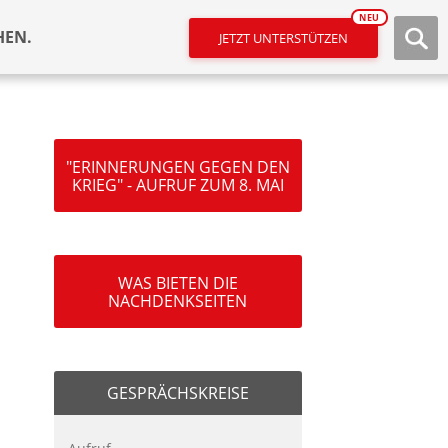
NEU
HEN.
JETZT UNTERSTÜTZEN
"ERINNERUNGEN GEGEN DEN
KRIEG" - AUFRUF ZUM 8. MAI
WAS BIETEN DIE
NACHDENKSEITEN
GESPRÄCHSKREISE