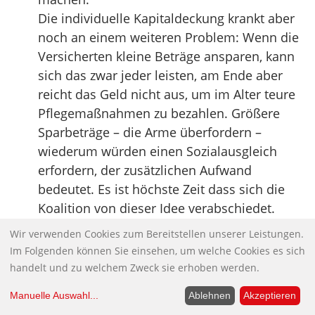
Die individuelle Kapitaldeckung krankt aber
noch an einem weiteren Problem: Wenn die
Versicherten kleine Beträge ansparen, kann
sich das zwar jeder leisten, am Ende aber
reicht das Geld nicht aus, um im Alter teure
Pflegemaßnahmen zu bezahlen. Größere
Sparbeträge – die Arme überfordern –
wiederum würden einen Sozialausgleich
erfordern, der zusätzlichen Aufwand
bedeutet. Es ist höchste Zeit dass sich die
Koalition von dieser Idee verabschiedet.
Noch besser wäre es gewesen, sie hätte die
Wir verwenden Cookies zum Bereitstellen unserer Leistungen.
Pflegezusatzversicherung gar nicht erst in
Im Folgenden können Sie einsehen, um welche Cookies es sich
den Koalitionsvertrag aufgenommen. Denn
handelt und zu welchem Zweck sie erhoben werden.
entgegen vielen Unkenrufen ist die
Manuelle Auswahl
...
Ablehnen
Akzeptieren
gesetzliche Pflegeversicherung recht solide