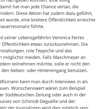
cht nachgeben konnten. Eine völlig
damit hat man jede Chance vertan, die
indern. Diese Aktion hat zudem dazu geführt,
nt wurde, eine breitere Öffentlichkeit erreichte
hauerresonanz führte.
d seiner Lebensgefährtin Veronica Ferres
 Öffentlichkeit etwas zurückzunehmen. Die
anstaltungen, rote Teppiche und das
fen möglichst meiden. Falls Maschmeyer an
tzdem teilnehmen möchte, solle er nicht den
 den Neben- oder Hintereingang benutzen.
ftsmann kann man durch Interviews in als
bauen. Wünschenswert wären zum Beispiel
der Süddeutschen Zeitung oder auch in der
flusses von Schmidt-Deguelle und der
z der Journalisten wird dies möglich sein.