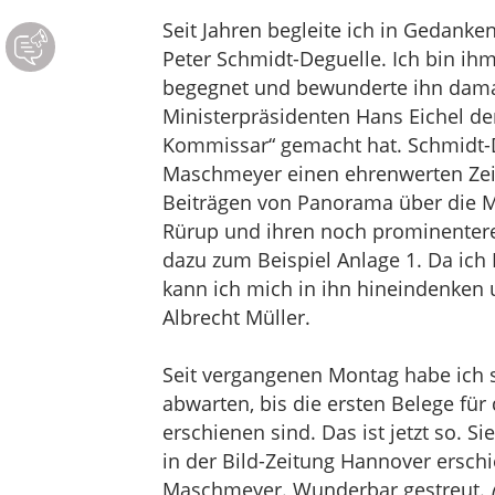
Seit Jahren begleite ich in Gedanke
Peter Schmidt-Deguelle. Ich bin ih
begegnet und bewunderte ihn damal
Ministerpräsidenten Hans Eichel d
Kommissar“ gemacht hat. Schmidt-De
Maschmeyer einen ehrenwerten Zei
Beiträgen von Panorama über die 
Rürup und ihren noch prominentere
dazu zum Beispiel Anlage 1. Da ich
kann ich mich in ihn hineindenken 
Albrecht Müller.
Seit vergangenen Montag habe ich se
abwarten, bis die ersten Belege für
erschienen sind. Das ist jetzt so. Si
in der Bild-Zeitung Hannover ersch
Maschmeyer. Wunderbar gestreut.