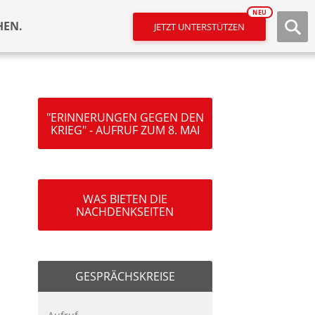
NEU
HEN.
JETZT UNTERSTÜTZEN
"ERINNERUNGEN GEGEN DEN
KRIEG" - AUFRUF ZUM 8. MAI
WAS BIETEN DIE
NACHDENKSEITEN
GESPRÄCHSKREISE