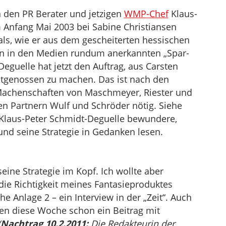
n den PR Berater und jetzigen
WMP-Chef
Klaus-
m Anfang Mai 2003 bei Sabine Christiansen
s, wie er aus dem gescheiterten hessischen
en in den Medien rundum anerkannten „Spar-
guelle hat jetzt den Auftrag, aus Carsten
tgenossen zu machen. Das ist nach den
Machenschaften von Maschmeyer, Riester und
n Partnern Wulf und Schröder nötig. Siehe
 Klaus-Peter Schmidt-Deguelle bewundere,
und seine Strategie in Gedanken lesen.
ine Strategie im Kopf. Ich wollte aber
 die Richtigkeit meines Fantasieproduktes
ehe Anlage 2 – ein Interview in der „Zeit“. Auch
ien diese Woche schon ein Beitrag mit
(
Nachtrag 10.2.2011:
Die Redakteurin der