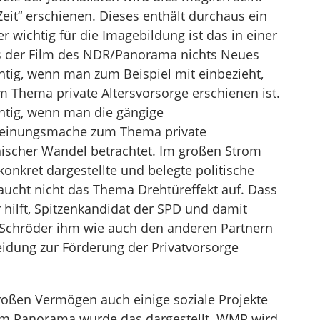
„Zeit“ erschienen. Dieses enthält durchaus ein
er wichtig für die Imagebildung ist das in einer
ss der Film des NDR/Panorama nichts Neues
chtig, wenn man zum Beispiel mit einbezieht,
 Thema private Altersvorsorge erschienen ist.
ichtig, wenn man die gängige
Meinungsmache zum Thema private
ischer Wandel betrachtet. Im großen Strom
konkret dargestellte und belegte politische
taucht nicht das Thema Drehtüreffekt auf. Dass
ilft, Spitzenkandidat der SPD und damit
Schröder ihm wie auch den anderen Partnern
eidung zur Förderung der Privatvorsorge
oßen Vermögen auch einige soziale Projekte
vom Panorama wurde das dargestellt. WMP wird