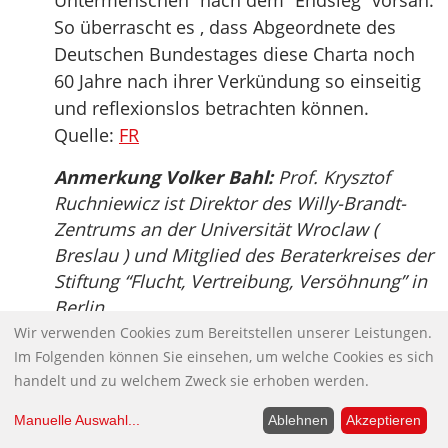
Untermenschen” nach dem “Endsieg” vorsah.
So überrascht es , dass Abgeordnete des
Deutschen Bundestages diese Charta noch
60 Jahre nach ihrer Verkündung so einseitig
und reflexionslos betrachten können.
Quelle:
FR
Anmerkung Volker Bahl:
Prof. Krysztof
Ruchniewicz ist Direktor des Willy-Brandt-
Zentrums an der Universität Wroclaw (
Breslau ) und Mitglied des Beraterkreises der
Stiftung “Flucht, Vertreibung, Versöhnung” in
Berlin.
Wir verwenden Cookies zum Bereitstellen unserer Leistungen.
P.S.:
Es ist interessant wie unter dieser
Im Folgenden können Sie einsehen, um welche Cookies es sich
Kanzlerin die Geschichte des deutschen
handelt und zu welchem Zweck sie erhoben werden.
Faschismus “revanchistisch” neu
Manuelle Auswahl
...
Ablehnen
Akzeptieren
geschrieben und umgedeutet werden soll –