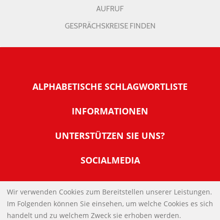
AUFRUF
GESPRÄCHSKREISE FINDEN
ALPHABETISCHE SCHLAGWORTLISTE
INFORMATIONEN
Warum NachDenkSeiten
UNTERSTÜTZEN SIE UNS?
Wer steckt dahinter
Der Förderverein: IQM
SOCIALMEDIA
Tipps zur Nutzung der NachDenkSeiten
Allgemeine Spendeninformationen
Banner und E-Mail-Signaturen
IMPRESSUM
Werden Sie Fördermitglied
Wir verwenden Cookies zum Bereitstellen unserer Leistungen.
Links
Im Folgenden können Sie einsehen, um welche Cookies es sich
Spenden Sie Online
DATENSCHUTZERKLÄRUNG
Kontakt
handelt und zu welchem Zweck sie erhoben werden.