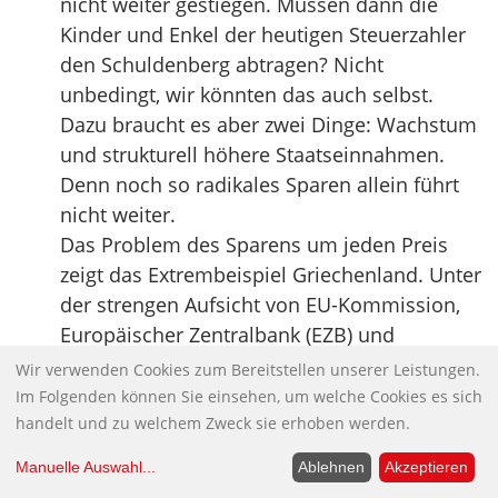
nicht weiter gestiegen. Müssen dann die
Kinder und Enkel der heutigen Steuerzahler
den Schuldenberg abtragen? Nicht
unbedingt, wir könnten das auch selbst.
Dazu braucht es aber zwei Dinge: Wachstum
und strukturell höhere Staatseinnahmen.
Denn noch so radikales Sparen allein führt
nicht weiter.
Das Problem des Sparens um jeden Preis
zeigt das Extrembeispiel Griechenland. Unter
der strengen Aufsicht von EU-Kommission,
Europäischer Zentralbank (EZB) und
Internationalem Währungsfonds (IWF) hat
Wir verwenden Cookies zum Bereitstellen unserer Leistungen.
Europas Sorgenkind 2010 sein
Im Folgenden können Sie einsehen, um welche Cookies es sich
Haushaltsdefizit um fast fünf Prozentpunkte
handelt und zu welchem Zweck sie erhoben werden.
des BIPs verringert. Auf Deutschlands BIP
Manuelle Auswahl
...
Ablehnen
Akzeptieren
umgerechnet wären das Einsparungen in