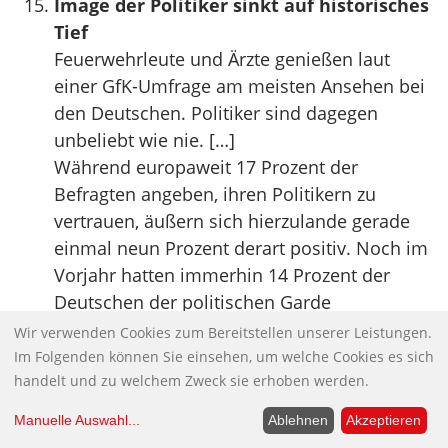
Image der Politiker sinkt auf historisches
Tief
Feuerwehrleute und Ärzte genießen laut
einer GfK-Umfrage am meisten Ansehen bei
den Deutschen. Politiker sind dagegen
unbeliebt wie nie. […]
Während europaweit 17 Prozent der
Befragten angeben, ihren Politikern zu
vertrauen, äußern sich hierzulande gerade
einmal neun Prozent derart positiv. Noch im
Vorjahr hatten immerhin 14 Prozent der
Deutschen der politischen Garde
Vertrauenswürdigkeit bescheinigt.
Wir verwenden Cookies zum Bereitstellen unserer Leistungen.
Quelle:
WELT
Im Folgenden können Sie einsehen, um welche Cookies es sich
handelt und zu welchem Zweck sie erhoben werden.
Bundeswehreinsatz in Afghanistan:
Manuelle Auswahl
...
Ablehnen
Akzeptieren
Blutiger Krieg um die Wahrnehmung