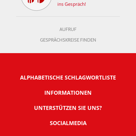
ins Gespräch!
AUFRUF
GESPRÄCHSKREISE FINDEN
ALPHABETISCHE SCHLAGWORTLISTE
INFORMATIONEN
Warum NachDenkSeiten
UNTERSTÜTZEN SIE UNS?
Wer steckt dahinter
Der Förderverein: IQM
SOCIALMEDIA
Tipps zur Nutzung der NachDenkSeiten
Allgemeine Spendeninformationen
Banner und E-Mail-Signaturen