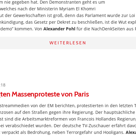
rm nie gegeben hat. Den Demonstranten geht es um
 welches nach der Ministerin Myriam El Khomri
ut der Gewerkschaften ist groß, denn das Parlament wurde zur Loi
Ankündigung, das Gesetz per Dekret zu beschließen, ist die Wut exp
erdemo” kommen. Von
Alexander Pohl
für die NachDenkSeiten aus P
WEITERLESEN
:18
ten Massenproteste von Paris
treammedien von der EM berichten, protestierten in den letzten 
anzosen auf den Straßen gegen ihre Regierung. Der hauptsächliche
t sind die Arbeitsmarktreformen von Francois Hollandes Regierung
ei verabschiedet wurden. Der deutsche TV-Zuschauer erfährt da
g; verpackt als Bedrohung, neben Terrorgefahr und Hooligans.
Alex