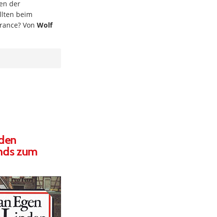
en der
llten beim
 France? Von
Wolf
nden
ands zum