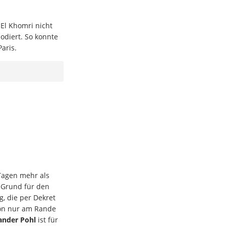
 El Khomri nicht
lodiert. So konnte
aris.
Tagen mehr als
 Grund für den
, die per Dekret
von nur am Rande
ander Pohl
ist für