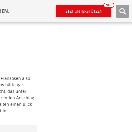
NEU
HEN.
JETZT UNTERSTÜTZEN
 Franzosen also
as hätte gar
ht, das unter
eerenden Anschlag
iten einen Blick
t im