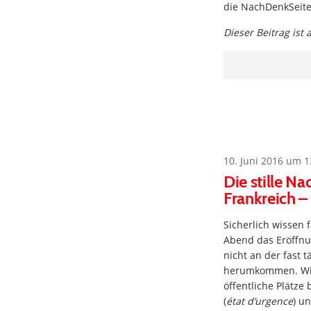
die NachDenkSeiten
Dieser Beitrag ist
10. Juni 2016 um 1
Die stille N
Frankreich –
Sicherlich wissen 
Abend das Eröffnun
nicht an der fast 
herumkommen. Wiss
öffentliche Plätz
(
état d’urgence
) un