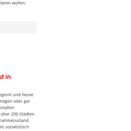
lären wollen.
t in
beginnt und heute
l mögen oder gar
nstalten
 über 200 Städten
usnahmezustand
ls sozialistisch