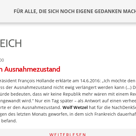
FÜR ALLE, DIE SICH NOCH EIGENE GEDANKEN MAC
EICH
00
im Ausnahmezustand
räsident François Hollande erklärte am 14.6.2016: „Ich möchte den
dass der Ausnahmezustand nicht ewig verlängert werden kann (…) D
würde bedeuten, dass wir keine Republik mehr wären mit einem Rec
ngewandt wird.“ Nur ein Tag später – als Antwort auf einen verh
gerte er den Ausnahmezustand.
Wolf Wetzel
hat für die NachDenkSe
gen des letzten Monats geworfen, in dem sich Frankreich dauerhaf
 befand.
WEITERLESEN