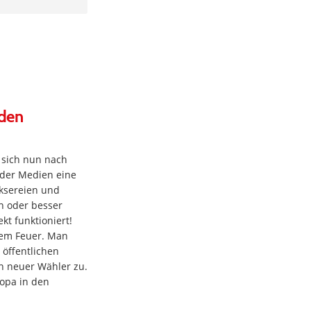
 den
 sich nun nach
 der Medien eine
cksereien und
n oder besser
kt funktioniert!
dem Feuer. Man
 öffentlichen
n neuer Wähler zu.
ropa in den