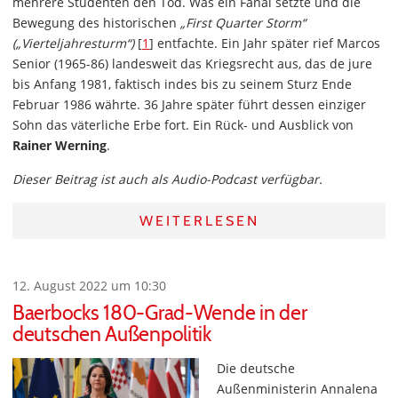
mehrere Studenten den Tod. Was ein Fanal setzte und die
Bewegung des historischen
„First Quarter Storm“
(„Vierteljahresturm“)
[
1
] entfachte. Ein Jahr später rief Marcos
Senior (1965-86) landesweit das Kriegsrecht aus, das de jure
bis Anfang 1981, faktisch indes bis zu seinem Sturz Ende
Februar 1986 währte. 36 Jahre später führt dessen einziger
Sohn das väterliche Erbe fort. Ein Rück- und Ausblick von
Rainer Werning
.
Dieser Beitrag ist auch als Audio-Podcast verfügbar.
WEITERLESEN
12. August 2022 um 10:30
Baerbocks 180-Grad-Wende in der
deutschen Außenpolitik
Die deutsche
Außenministerin Annalena