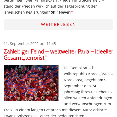
berühmtem Wahlkampfslogan „Frieden und Sicherheit“ –
stand der Frieden wirklich auf der Tagesordnung der
israelischen Regierungen?
Shir Hever
[
*
].
WEITERLESEN
11. September 2022 um 11:45
Zählebiger Feind – weltweiter Paria – ideeller
Gesamt„terrorist“
Die Demokratische
Volksrepublik Korea (DVRK –
Nordkorea) begeht am 9.
September den 74.
Jahrestag ihres Bestehens –
allen wüsten Anfeindungen
und Verwünschungen zum
Trotz.
In einem langen Gespräch mit diesem Autor erklärte
Hwang Sok-Yong [
1
], einer der bedeutendsten