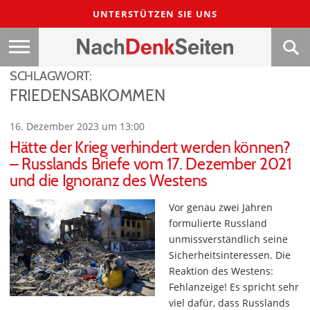
UNTERSTÜTZEN SIE UNS
SCHLAGWORT:
FRIEDENSABKOMMEN
16. Dezember 2023 um 13:00
Hätte der Krieg verhindert werden können?
– Russlands Briefe vom 17. Dezember 2021
und die Ignoranz des Westens
Vor genau zwei Jahren
formulierte Russland
unmissverständlich seine
Sicherheitsinteressen. Die
Reaktion des Westens:
Fehlanzeige! Es spricht sehr
viel dafür, dass Russlands